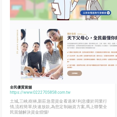
全民優質當舖
https://www.0222705858.com.tw
土城,三峽,樹林,新莊急需資金看過來!利息優於同業行
情,流程簡單,快速放款,為您定制融資方案,馬上聯繫全
民當舖解決資金煩惱!