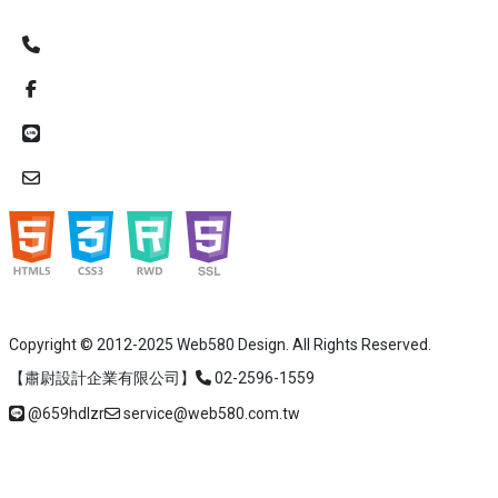
Copyright © 2012-2025 Web580 Design. All Rights Reserved.
【肅尉設計企業有限公司】
02-2596-1559
@659hdlzr
service@web580.com.tw