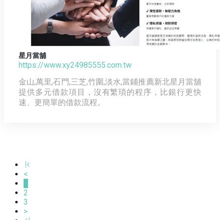
星月當舖
https://www.xy24985555.com.tw
金山,萬里,石門,三芝,竹圍,淡水,當鋪推薦新北星月當舖
提供多元借款項目，沒有繁瑣的程序，比銀行更快
速、更簡單的借款流程。
<
1
2
3
>