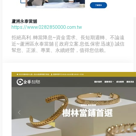
蘆洲永泰當舖
https://www.0282850000.com.tw
拒絕高利..轉當降息~資金需求、長短期週轉、不論遠
近~蘆洲區永泰當舖 (( 政府立案.息低.保密.迅速)) 誠信
幫您、正派、專業、永續經營，值得您信賴。